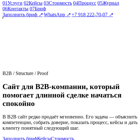
01
Услуги
02
Кейсы
03
Стоимость
04
Процесс
05
Журнал
06
Контакты
07
Бриф
Заполнить бриф
↗
WhatsApp
↗
+7 918 222-70-07
↗
B2B / Structure / Proof
Сайт для B2B-компании, который
помогает длинной сделке начаться
спокойно
В B2B сайт редко продаёт мгновенно. Его задача — объяснить
компетенции, собрать доверие, показать процесс, кейсы и дать
клиенту понятный следующий шаг.
Заполнить бриф
Кейсы
Стоимость