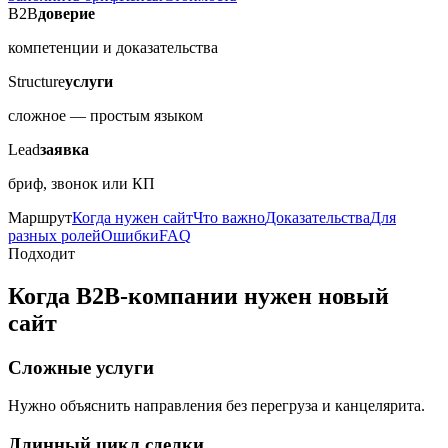
B2B
доверие
компетенции и доказательства
Structure
услуги
сложное — простым языком
Lead
заявка
бриф, звонок или КП
Маршрут
Когда нужен сайт
Что важно
Доказательства
Для
разных ролей
Ошибки
FAQ
Подходит
Когда B2B-компании нужен новый
сайт
Сложные услуги
Нужно объяснить направления без перегруза и канцелярита.
Длинный цикл сделки