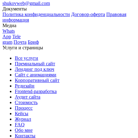
shukovweb@gmail.com
Документы
Политика конфиденциальности
Договор-оферта
Правовая
информация
Медиа
Whats
App
Tele
gram
Почта
Бриф
Услуги и страницы
Все услуги
Премиальный сайт
Лендинг под ключ
Сайт с анимациями
Корпоративный сайт
Редизайн
Frontend-разработка
Аудит сайта
Стоимость
Процесс
Кейсы
Журнал
FAQ
Обо мне
Контакты